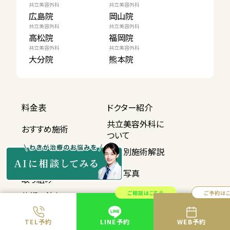
共立美容外科
共立美容外科
広島院
岡山院
共立美容外科
共立美容外科
高松院
福岡院
共立美容外科
共立美容外科
大分院
熊本院
料金表
ドクター紹介
共立美容外科に
おすすめ施術
ついて
公式コラム
地域別施術解説
共立ブランドの
症例写真
取り組み
ご相談はこちら
ご予約は
施術の流れ
モニター募集
学術研究
よくある質問
TEL予約
LINE予約
WEB予約