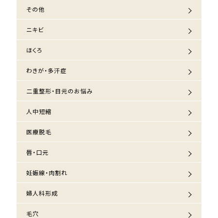
その他
ニキビ
ほくろ
わきが・多汗症
二重整形・目元のお悩み
人中短縮
医療脱毛
唇・口元
妊娠線・肉割れ
婦人科形成
毛穴