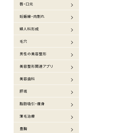
唇・口元
妊娠線・肉割れ
婦人科形成
毛穴
男性の美容整形
美容整形関連アプリ
美容歯科
肝斑
脂肪吸引・痩身
薄毛治療
豊胸