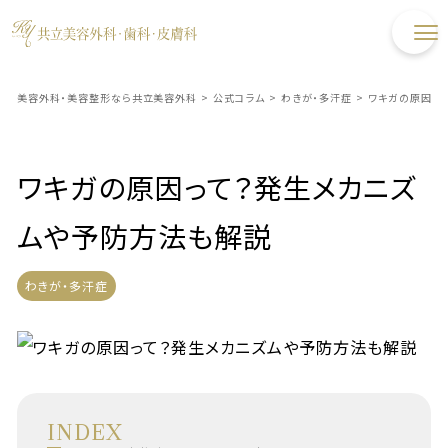
美容外科・美容整形なら共立美容外科
>
公式コラム
>
わきが・多汗症
>
ワキガの原因っ
ワキガの原因って？発生メカニズ
ムや予防方法も解説
わきが・多汗症
INDEX