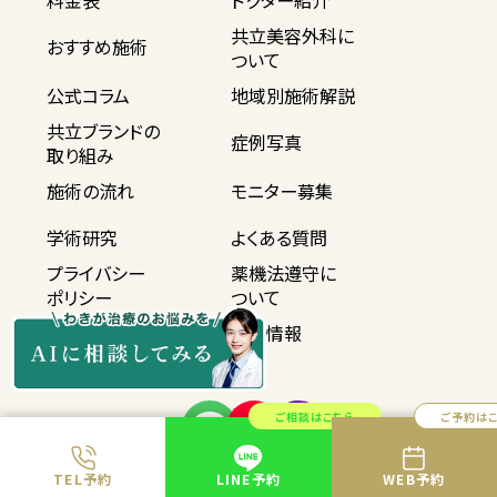
料金表
ドクター紹介
共立美容外科に
おすすめ施術
ついて
公式コラム
地域別施術解説
共立ブランドの
症例写真
取り組み
施術の流れ
モニター募集
学術研究
よくある質問
プライバシー
薬機法遵守に
ポリシー
ついて
サイトマップ
採用情報
ご相談はこちら
ご予約は
TEL予約
LINE予約
WEB予約