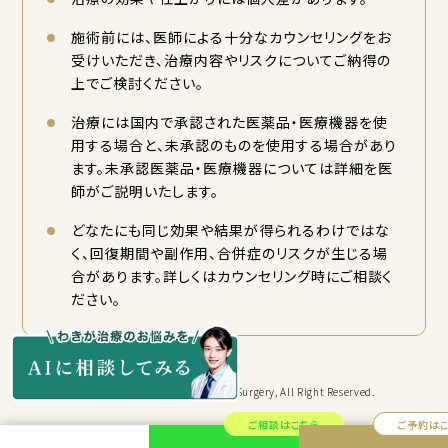
施術前には、医師による十分なカウンセリングをお
受けいただき、治療内容やリスクについてご納得の
上でご検討ください。
治療には国内で承認された医薬品・医療機器を使
用する場合と、未承認のものを使用する場合があり
ます。未承認医薬品・医療機器については詳細を医
師がご説明いたします。
どなたにも同じ効果や結果が得られるわけではな
く、回復期間や副作用、合併症のリスクが生じる場
合があります。詳しくはカウンセリング時にご相談く
ださい。
Copyright © KYORITSU Cosmetic Surgery, All Right Reserved.
ご相談はこちら
ご予約は