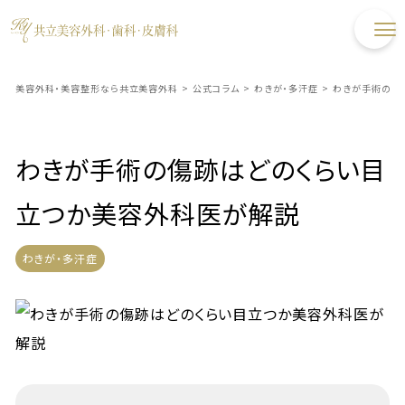
美容外科・美容整形なら共立美容外科
>
公式コラム
>
わきが・多汗症
>
わきが手術の傷
わきが手術の傷跡はどのくらい目
立つか美容外科医が解説
わきが・多汗症