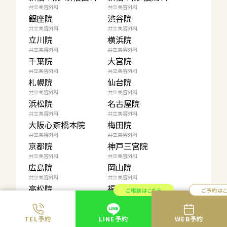
共立美容外科
共立美容外科
銀座院
渋谷院
共立美容外科
共立美容外科
立川院
横浜院
共立美容外科
共立美容外科
千葉院
大宮院
共立美容外科
共立美容外科
札幌院
仙台院
共立美容外科
共立美容外科
浜松院
名古屋院
共立美容外科
共立美容外科
大阪心斎橋本院
梅田院
共立美容外科
共立美容外科
京都院
神戸三宮院
共立美容外科
共立美容外科
広島院
岡山院
共立美容外科
共立美容外科
高松院
福岡院
ご相談はこちら
ご予約は
共立美容外科
共立美容外科
大分院
熊本院
TEL予約
LINE予約
WEB予約