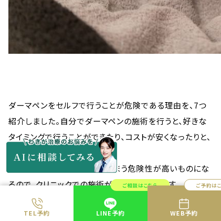
ダーマペンをセルフで行うことが危険である理由を、7つ
紹介しました。自分でダーマペンの施術を行うと、好きな
タイミングで行うことができたり、コストが安くなったりと、
嬉しい面もあるのは事実です。
しかし、美肌から遠ざかってしまう危険性が高いものにな
るので、クリニックでの施術が推奨されています。
ご相談はこちら
ご予約は
ダーマペンを行いたいなら、クリニックで。クリニックに行
TEL予約
LINE予約
WEB予約
けずにホームケアでセルフダーマペンを行いたいなら、セ