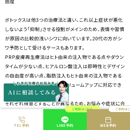
由度
ボトックスは他3つの治療法と違い、これ以上症状が悪化
しないよう「抑制」させる役割がメインのため、表情や習慣
が原因の比較的浅いシワに向いています。20代の方がシ
ワ予防として受けるケースもあります。
PRP皮膚再生療法はヒト由来の注入物である点やダウン
タイムが少ない点、ヒアルロン酸注入は即時性とデザイン
の自由度が高い点、脂肪注入もヒト由来の注入物である
点とある程度の量が必要なボリュームアップに対応でき
る点が主な特長です。
それぞれ得意とすることが異なるため、お悩みや症状に合
ご相談はこちら
ご予約は
わせて医師と相談し、決定するのが良いでしょう。即時性
や持続期間、ダウンタイムなどご自身が優先したい内容を
TEL予約
LINE予約
WEB予約