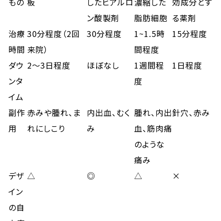
もの
板
したヒアルロ
濃縮した
効成分とす
ン酸製剤
脂肪細胞
る薬剤
治療
30分程度（2回
30分程度
1~1.5時
15分程度
時間
来院）
間程度
ダウ
2～3日程度
ほぼなし
1週間程
1日程度
ンタ
度
イム
副作
赤みや腫れ、ま
内出血、むく
腫れ、内出
針穴、赤み
用
れにしこり
み
血、筋肉痛
のような
痛み
デザ
△
◎
△
×
イン
の自