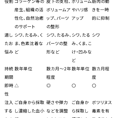
役割
コラーゲン等の
皮下の支柱、
ボリューム
筋肉の動
産生、組織の活
ボリュームア
やハリ感
きを一時
性化、自然治癒
ップ、パーツ
アップ
的に抑制
のサポート
の整形
適し
シワ、たるみ、く
シワ、たるみ、
シワ、たる
シワ
たお
ま、色素沈着な
パーツの整
み、くま、こ
悩み
ど
形など
け・凹みな
ど
持続
数年単位
数カ月～2年
数年単位
数カ月程
期間
程度
度
即時
△
◎
〇
〇
性
注入
ご自身から採取
硬さや弾力
ご自身か
ボツリヌス
する
し濃縮した血小
などを調整
ら採取し
毒素を有