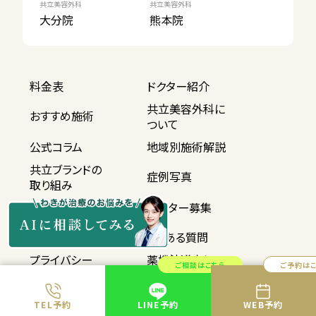
共立美容外科
共立美容外科
大分院
熊本院
料金表
ドクター紹介
共立美容外科に
おすすめ施術
ついて
公式コラム
地域別施術解説
共立ブランドの
症例写真
取り組み
施術の流れ
モニター募集
学術研究
よくある質問
プライバシー
薬機法遵守に
ご相談はこちら
ご予約は
ポリシー
ついて
サイトマップ
採用情報
TEL予約
LINE予約
WEB予約