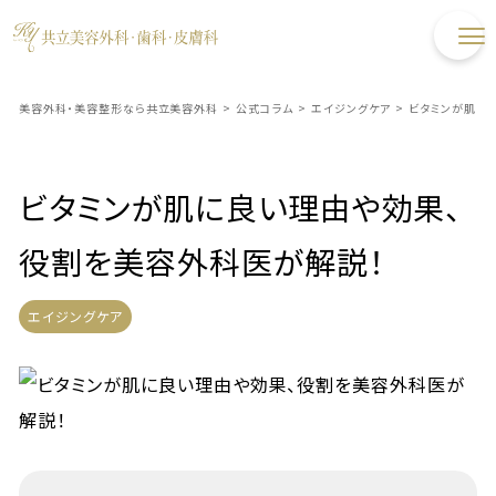
美容外科・美容整形なら共立美容外科
>
公式コラム
>
エイジングケア
>
ビタミンが肌に
ビタミンが肌に良い理由や効果、
役割を美容外科医が解説！
エイジングケア