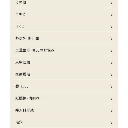
その他
ニキビ
ほくろ
わきが・多汗症
二重整形・目元のお悩み
人中短縮
医療脱毛
唇・口元
妊娠線・肉割れ
婦人科形成
毛穴