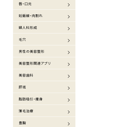
唇・口元
妊娠線・肉割れ
婦人科形成
毛穴
男性の美容整形
美容整形関連アプリ
美容歯科
肝斑
脂肪吸引・痩身
薄毛治療
豊胸