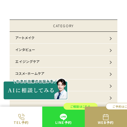
CATEGORY
アートメイク
インタビュー
エイジングケア
コスメ・ホームケア
しみ
しわ・たるみ
ご相談はこちら
ご予約は
その他
ニキビ
TEL予約
LINE予約
WEB予約