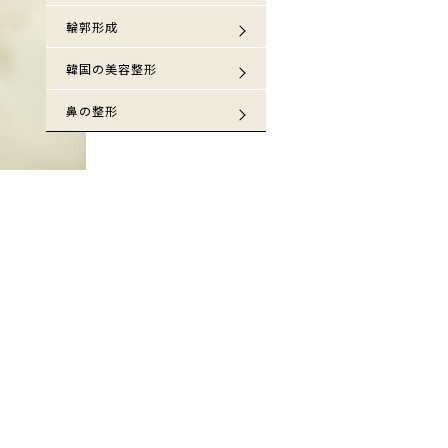
輪郭形成
韓国の美容整形
鼻の整形