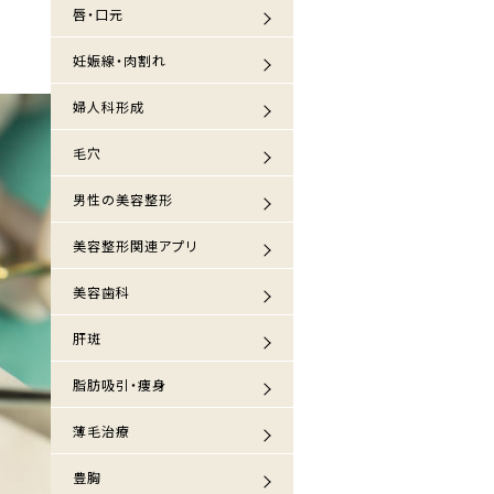
唇・口元
妊娠線・肉割れ
婦人科形成
毛穴
男性の美容整形
美容整形関連アプリ
美容歯科
肝斑
脂肪吸引・痩身
薄毛治療
豊胸