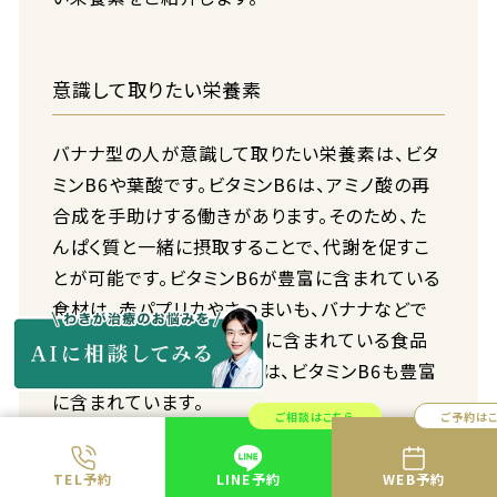
意識して取りたい栄養素
バナナ型の人が意識して取りたい栄養素は、ビタ
ミンB6や葉酸です。ビタミンB6は、アミノ酸の再
合成を手助けする働きがあります。そのため、た
んぱく質と一緒に摂取することで、代謝を促すこ
とが可能です。ビタミンB6が豊富に含まれている
食材は、赤パプリカやさつまいも、バナナなどで
す。また、たんぱく質が豊富に含まれている食品
として紹介した鶏ささみには、ビタミンB6も豊富
に含まれています。
ご相談はこちら
ご予約は
葉酸は、赤血球が生産されるのを手助けする働き
があります。赤血球は代謝にも関与しており、体
TEL予約
LINE予約
WEB予約
の発達にも深く関わっている重要な栄養素の一