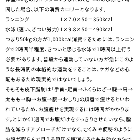
間した場合、以下の消費カロリーとなります。
ランニング
1×7.0×50＝350kcal
水泳（速い、きつい労力）
1×9.8×50＝490kcal
つまり50kgの方が1,000kcal消費するためには、ランニン
グで2時間半程度、きついと感じる水泳で1時間以上行う
必要があります。普段から運動していない方が急にこのよ
うな長時間の本格的な運動をすることは、ケガなどの心
配もあるため現実的ではないでしょう。
そもそも皮下脂肪は「手首・足首→ふくらはぎ→腕→肩→
太もも→胸→お腹→腰→おしり」の順番で痩せるといわ
れているため、お腹痩せを実現するには時間がかかりま
す。とにかく1週間でお腹だけをすっきりさせたいなら、脂
肪を減らすアプローチだけでなく、むくみや便秘のように
お腹が膨らんで見える原因を解消するのも有効な方法で