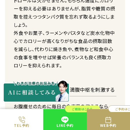
トロールは欠かせません。もちろん過度にカロリ
ーを抑える必要はありませんが、脂質や糖質の摂
取を控えつつタンパク質を忘れず取るようにしま
しょう。
外食やお菓子、ラーメンやパスタなど炭水化物中
心でカロリーが高くなりがちな食品の摂取回数
を減らし、代わりに焼き魚や、煮物など和食中心
の食事を増やせば栄養のバランスも良く摂取カ
ロリーを抑えられます。
食物繊維から先に食べて満腹中枢を刺激する
お腹痩せのために毎日の食事量を抑えるなら、
ご相談はこちら
ご予約は
「食物繊維を先に食べる」のも有効です。食物繊
維はお腹にたまりやすいため、先に食べると食事
TEL予約
LINE予約
WEB予約