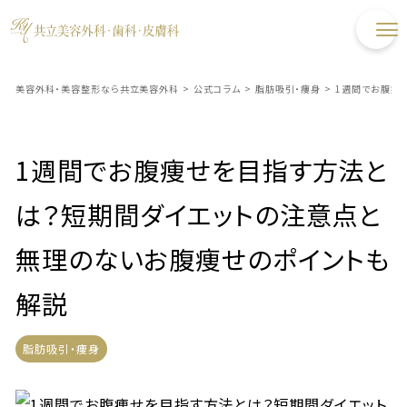
美容外科・美容整形なら共立美容外科
>
公式コラム
>
脂肪吸引・痩身
>
1週間でお腹痩
1週間でお腹痩せを目指す方法と
は？短期間ダイエットの注意点と
無理のないお腹痩せのポイントも
解説
脂肪吸引・痩身