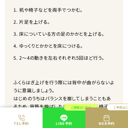
机や椅子などを両手でつかむ。
片足を上げる。
床についている方の足のかかとを上げる。
ゆっくりとかかとを床につける。
2～4の動きを左右それぞれ5回ほど行う。
ふくらはぎ上げを行う際には背中が曲がらないよ
うに意識しましょう。
はじめのうちはバランスを崩してしまうこともあ
るため、背筋を伸ばしたままでつかまれる椅子や
ご相談はこちら
ご予約は
机などがあるところで行ってください。
かかとを上げるときに床についている方の足の親
TEL予約
LINE予約
WEB予約