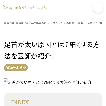
美容外科・美容整形なら共立美容外科
>
公式コラム
>
脂肪吸引・痩身
>
足首が太い原因
足首が太い原因とは？細くする方
法を医師が紹介。
脂肪吸引・痩身
INDEX