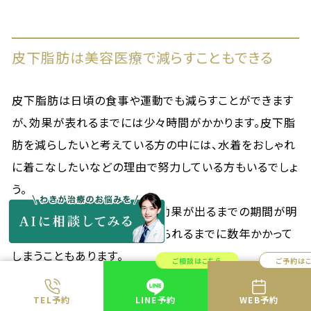
皮下脂肪は美容医療で減らすこともできる
皮下脂肪は日頃の食事や運動でも減らすことができます
が、効果が表れるまでには少々時間がかかります。皮下脂
肪を減らしたいと考えている方の中には、水着をおしゃれ
に着こなしたいなどの理由で努力している方もいるでしょ
う。
しかし食事の改善や運動では効果が出るまでの期間が明
確でなく、思うような効果が得られるまでに数年かかって
しまうこともあります。
ご相談はこちら
ご予約は
もし短期間で皮下脂肪を減らしたいと考えているのであ
れば、美容医療の施術を受けるのも一つの方法です。
TEL予約
LINE予約
WEB予約