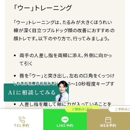
「ウー」トレーニング
「ウー」トレーニングは、たるみが大きくほうれい
線が深く目立つブルドッグ顔の改善におすすめの
顔トレです。以下のやり方で、行ってみましょう。
両手の人差し指を両頬に添え、外側に向かっ
て引く
唇を「ウー」と突き出し、左右の口角をくっつけ
るイメージですぼめて、5〜10秒程度キープす
る
人差し指を離して頬に力が入っていることを
ご相談はこちら
ご予約は
確認し、さらに5〜10秒程度キープする
TEL予約
LINE予約
WEB予約