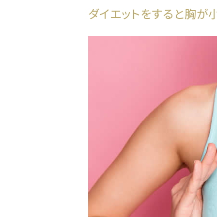
ダイエットをすると胸が