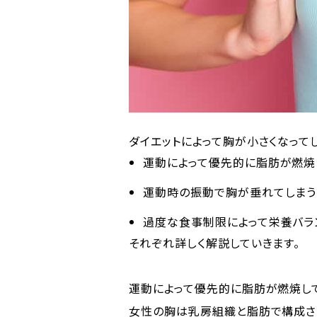
ダイエットによって胸が小さくなって
運動によって優先的に脂肪が燃焼
運動時の振動で胸が垂れてしまう
過度な食事制限によって栄養バラ
それぞれ詳しく解説していきます。
運動によって優先的に脂肪が燃焼し
女性の胸は乳房組織と脂肪で構成され