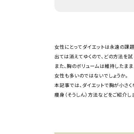
女性にとってダイエットは永遠の課題
出ては消えてゆくので、どの方法を試
また、胸のボリュームは維持したまま
女性も多いのではないでしょうか。
本記事では、ダイエットで胸が小さく
痩身（そうしん）方法などをご紹介し