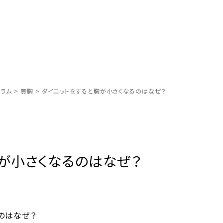
ラム
>
豊胸
>
ダイエットをすると胸が小さくなるのはなぜ？
が小さくなるのはなぜ？