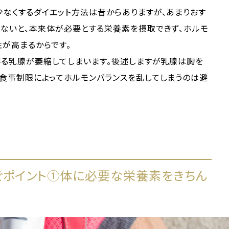
なくするダイエット方法は昔からありますが、あまりおす
わないと、本来体が必要とする栄養素を摂取できず、ホルモ
が高まるからです。
作る乳腺が萎縮してしまいます。後述しますが乳腺は胸を
、食事制限によってホルモンバランスを乱してしまうのは避
ぐポイント①体に必要な栄養素をきちん