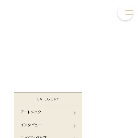
CATEGORY
アートメイク
インタビュー
エイジングケア