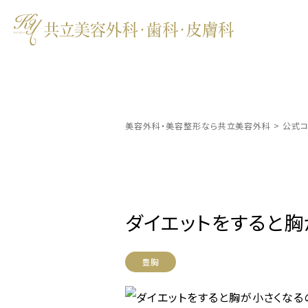
美容外科・美容整形なら共立美容外科
>
公式コ
ダイエットをすると胸
豊胸