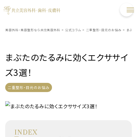
美容外科・美容整形なら共立美容外科
>
公式コラム
>
二重整形・目元のお悩み
>
まぶた
まぶたのたるみに効くエクササイ
ズ3選！
二重整形・目元のお悩み
INDEX