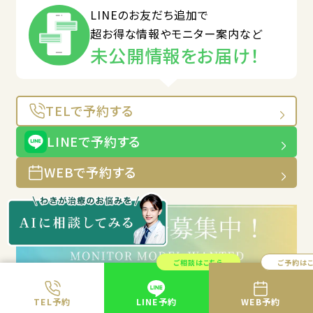
LINEのお友だち追加で
超お得な情報やモニター案内など
未公開情報をお届け！
TELで予約する
LINEで予約する
WEBで予約する
ご相談はこちら
ご予約は
TEL予約
LINE予約
WEB予約