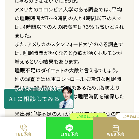
しゃるのではないでしょうか。
アメリカのコロンビア大学のある調査では、平均
の睡眠時間が7～9時間の人と4時間以下の人で
は、4時間以下の人の肥満率は73％も高いとされ
ました。
また、アメリカのスタンフォード大学のある調査で
は、睡眠時間が短くなると食欲が湧くホルモンが
増えるという結果もあります。
睡眠不足はダイエットの大敵と言えるでしょう。
別の調査では体重コントロールに適切な睡眠時
間は7～8時間という結果もあるため、脂肪太り
を予防するためにも、十分な睡眠時間を確保した
いものです。（※）
※出典：｢寝不足の人｣が太りやすくなる3つのワ
ご相談はこちら
ご予約は
ケ | 東洋経済オンライン（2022.1.19）
TEL予約
LINE予約
WEB予約