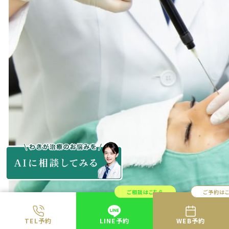
ご相談はこちら
ご予約は
TEL予約
LINE予約
WEB予約
共立美容外科で鼻の糸リフトの施術を受けるときには、は