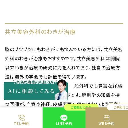
共立美容外科のわきが治療
脇のブツブツにもわきがにも悩んでいる方には、共立美容
外科のわきが治療もおすすめです。共立美容外科は開院
以来わきが治療の研究に力を入れており、独自の治療方
法は海外の学会でも評価を得ています。
共立美容外科のわきが治療は、一般外科でも豊富な経験
を持つ医師が担当するのが特長です。解剖学の知識を持
つ医師が、血管や神経、皮膚表面を傷つけないよう丁寧に
ご相談はこちら
ご予約は
治療を行うので、体へのダメージを抑えられ、傷跡も目立
ちにくい施術ができます。
TEL予約
LINE予約
WEB予約