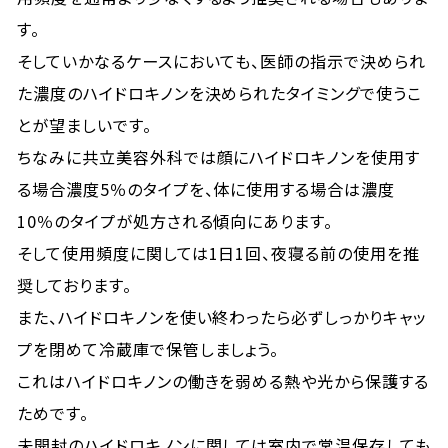
す。
そしていかなるケースにおいても、医師の指示で決められ
た濃度のハイドロキノンを決められたタイミングで使うこ
とが望ましいです。
ちなみに共立美容外科では顔にハイドロキノンを使用す
る場合濃度5％のタイプを、体に使用する場合は濃度
10％のタイプが処方される傾向にあります。
そして使用頻度に関しては1日1回、夜寝る前の使用を推
奨しております。
また、ハイドロキノンを使い終わったら必ずしっかりキャッ
プを閉めて冷蔵庫で保管しましょう。
これはハイドロキノンの働きを弱める熱や光から保護する
ためです。
未開封のハイドロキノンに関しては室内で常温保存しても