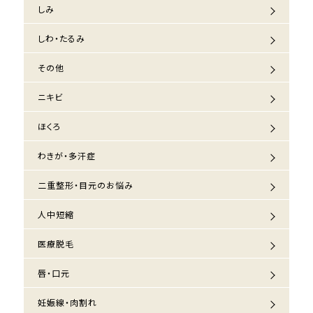
しみ
しわ・たるみ
その他
ニキビ
ほくろ
わきが・多汗症
二重整形・目元のお悩み
人中短縮
医療脱毛
唇・口元
妊娠線・肉割れ