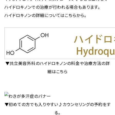
ハイドロキノンでの治療が行われる場合もあります。
ハイドロキノンの詳細についてはこちらから。
▼共立美容外科のハイドロキノンの料金や治療方法の詳
細はこちら
▼初めての方でも入りやすい♪カウンセリングの予約をす
る。