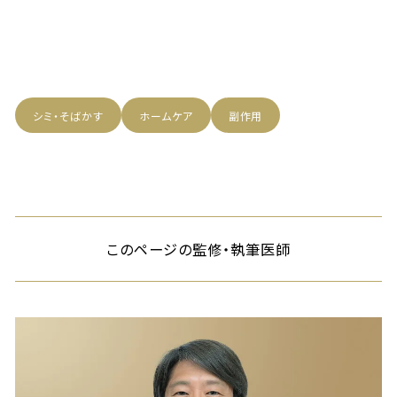
シミ・そばかす
ホームケア
副作用
このページの監修・執筆医師