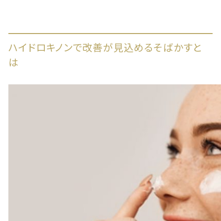
ハイドロキノンで改善が見込めるそばかすと
は