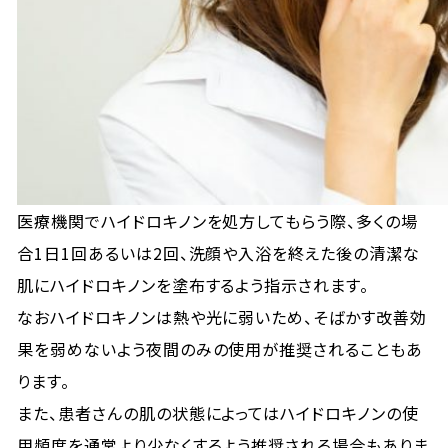
医療機関でハイドロキノンを処方してもらう際、多くの場
合1日1回あるいは2回、洗顔や入浴を終えた後の清潔な
肌にハイドロキノンを塗布するよう指示されます。
なおハイドロキノンは熱や光に弱いため、そばかす改善効
果を弱めないよう夜間のみの使用が推奨されることもあ
ります。
また、患者さんの肌の状態によってはハイドロキノンの使
用頻度を通常より少なくするよう推奨される場合もありま