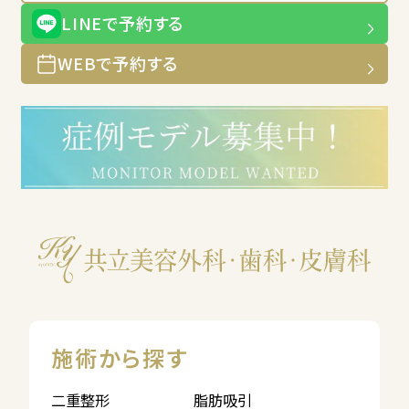
LINEで予約する
WEBで予約する
施術から探す
二重整形
脂肪吸引