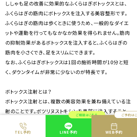
ししゃも足の改善に効果的なふくらはぎボトックスとは、
ふくらはぎの筋肉にボトックスを注入する美容整形です。
ふくらはぎの筋肉は歩くときに使うため、一般的なダイエ
ットや運動を行ってもなかなか効果を得られません。筋肉
の抑制効果があるボトックスを注入すると、ふくらはぎの
筋肉を小さくでき、足をスリムにできます。
なお、ふくらはぎボトックスは1回の施術時間が10分と短
く、ダウンタイムが非常に少ないのが特長です。
ボトックス注射とは？
ボトックス注射とは、複数の美容効果を兼ね備えている注
射のことです。ボツリヌストキシンを患部に注入すること
ご相談はこちら
ご予約は
で、筋肉の収縮を抑制する働きがあります。しわを改善で
きたり、筋肉のボリュームを減少させたりできます。ししゃ
TEL予約
LINE予約
WEB予約