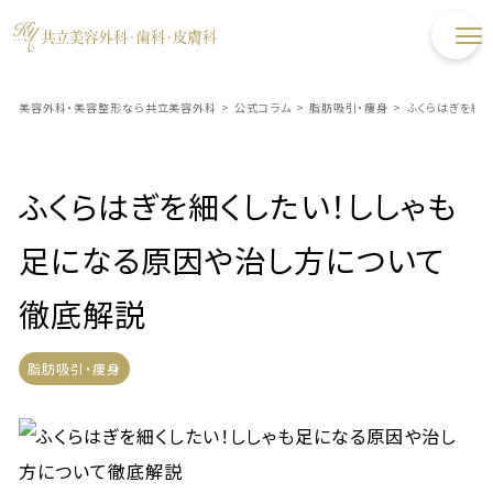
美容外科・美容整形なら共立美容外科
>
公式コラム
>
脂肪吸引・痩身
>
ふくらはぎを細
ふくらはぎを細くしたい！ししゃも
足になる原因や治し方について
徹底解説
脂肪吸引・痩身