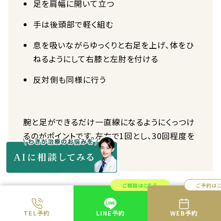
足を肩幅に開いて立つ
手は後頭部で軽く組む
息を吸いながらゆっくりと右足を上げ、体をひ
ねるようにして右膝と左肘を付ける
反対側も同様に行う
腕と足ができるだけ一直線になるようにくっつけ
るのがポイントです。左右で1回とし、30回程度を
目安に行いましょう。
ご相談はこちら
ご予約は
TEL予約
LINE予約
WEB予約