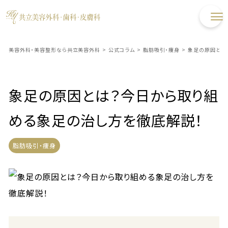
美容外科・美容整形なら共立美容外科
>
公式コラム
>
脂肪吸引・痩身
>
象足の原因とは
象足の原因とは？今日から取り組
める象足の治し方を徹底解説！
脂肪吸引・痩身