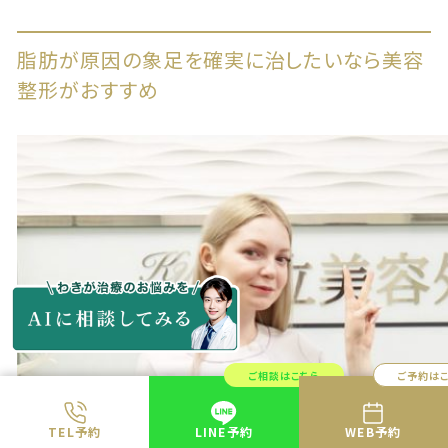
脂肪が原因の象足を確実に治したいなら美容
整形がおすすめ
ご相談はこちら
ご予約は
TEL予約
LINE予約
WEB予約