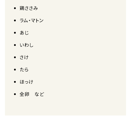
鶏ささみ
ラム・マトン
あじ
いわし
さけ
たら
ほっけ
全卵 など