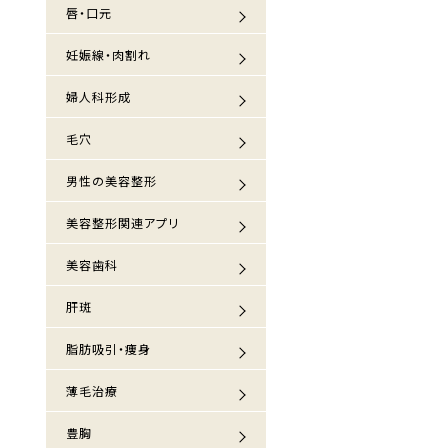
唇・口元
妊娠線・肉割れ
婦人科形成
毛穴
男性の美容整形
美容整形関連アプリ
美容歯科
肝斑
脂肪吸引・痩身
薄毛治療
豊胸