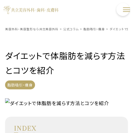
美容外科・美容整形なら共立美容外科
>
公式コラム
>
脂肪吸引・痩身
>
ダイエットで体
ダイエットで体脂肪を減らす方法
とコツを紹介
脂肪吸引・痩身
INDEX