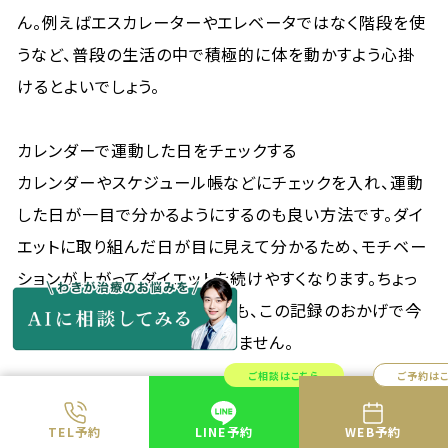
ん。例えばエスカレーターやエレベータではなく階段を使
うなど、普段の生活の中で積極的に体を動かすよう心掛
けるとよいでしょう。
カレンダーで運動した日をチェックする
カレンダーやスケジュール帳などにチェックを入れ、運動
した日が一目で分かるようにするのも良い方法です。ダイ
エットに取り組んだ日が目に見えて分かるため、モチベー
ションが上がってダイエットを続けやすくなります。ちょっ
とサボりたいと思う日があっても、この記録のおかげで今
日も頑張ろうと思えるかもしれません。
ご相談はこちら
ご予約は
TEL予約
LINE予約
WEB予約