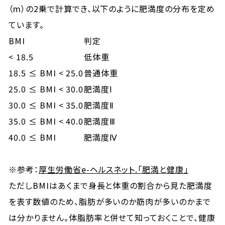
（m）の2乗で計算でき、以下のように肥満度の分布を定め
ています。
BMI
判定
< 18.5
低体重
18.5 ≤ BMI < 25.0
普通体重
25.0 ≤ BMI < 30.0
肥満度Ⅰ
30.0 ≤ BMI < 35.0
肥満度Ⅱ
35.0 ≤ BMI < 40.0
肥満度Ⅲ
40.0 ≤ BMI
肥満度Ⅳ
※参考：
厚生労働省e-ヘルスネット.「肥満と健康」
ただしBMIはあくまで身長と体重の割合から見た肥満度
を表す数値のため、脂肪が多いのか筋肉が多いのかまで
は分かりません。体脂肪率と併せて知っておくことで、健康