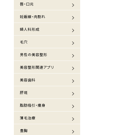
唇・口元
妊娠線・肉割れ
婦人科形成
毛穴
男性の美容整形
美容整形関連アプリ
美容歯科
肝斑
脂肪吸引・痩身
薄毛治療
豊胸