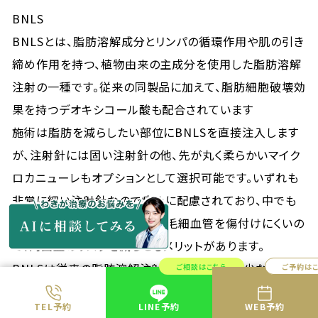
BNLS
BNLSとは、脂肪溶解成分とリンパの循環作用や肌の引き
締め作用を持つ、植物由来の主成分を使用した脂肪溶解
注射の一種です。従来の同製品に加えて、脂肪細胞破壊効
果を持つデオキシコール酸も配合されています
施術は脂肪を減らしたい部位にBNLSを直接注入します
が、注射針には固い注射針の他、先が丸く柔らかいマイク
ロカニューレもオプションとして選択可能です。いずれも
非常に細い注射針なので痛みに配慮されており、中でも
マイクロカニューレは柔らかく毛細血管を傷付けにくいの
で、内出血のリスクを減らせるメリットがあります。
BNLSは従来の脂肪溶解注射よりも副作用が少ないもの
ご相談はこちら
ご予約は
の、施術を受けた部位の腫れや赤み、内出血などが起こ
TEL予約
LINE予約
WEB予約
ることがあります。症状が表れても数日で自然と気になら