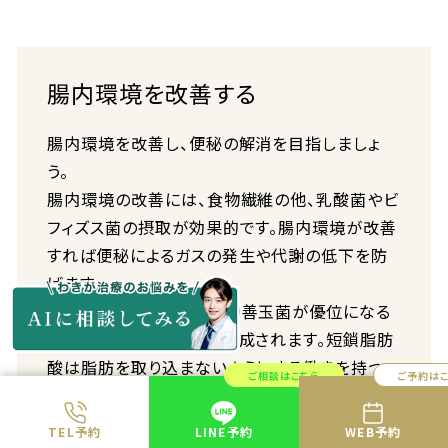
腸内環境を改善する
腸内環境を改善し、便秘の解消を目指しましょ
う。
腸内環境の改善には、食物繊維の他、乳酸菌やビ
フィズス菌の摂取が効果的です。腸内環境が改善
すれば便秘によるガスの発生や代謝の低下を防
げます。
また腸内環境の改善により善玉菌が優位になる
と、腸内で短鎖脂肪酸が生成されます。短鎖脂肪
酸は脂肪を取り込まないようにする働きを持つ
ご相談はこちら
ご予約は
物質です。脂肪の吸収を抑えられるため、脂肪の
蓄積によるぽっこりお腹も解消できます。
TEL予約
LINE予約
WEB予約