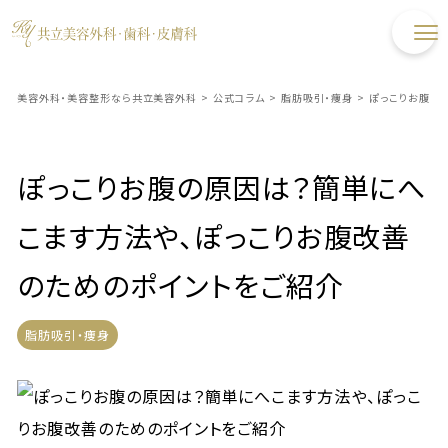
美容外科・美容整形なら共立美容外科
>
公式コラム
>
脂肪吸引・痩身
>
ぽっこりお腹の
ぽっこりお腹の原因は？簡単にへ
こます方法や、ぽっこりお腹改善
のためのポイントをご紹介
脂肪吸引・痩身