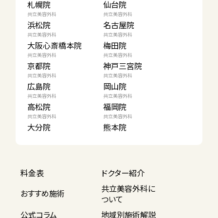
札幌院
仙台院
共立美容外科
共立美容外科
浜松院
名古屋院
共立美容外科
共立美容外科
大阪心斎橋本院
梅田院
共立美容外科
共立美容外科
京都院
神戸三宮院
共立美容外科
共立美容外科
広島院
岡山院
共立美容外科
共立美容外科
高松院
福岡院
共立美容外科
共立美容外科
大分院
熊本院
料金表
ドクター紹介
共立美容外科に
おすすめ施術
ついて
公式コラム
地域別施術解説