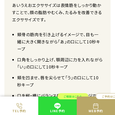
あいうえおエクササイズは表情筋をしっかり動か
すことで、顔の脂肪やむくみ、たるみを改善できる
エクササイズです。
頬骨の筋肉を引き上げるイメージで、目も一
緒に大きく開きながら「あ」の口にして10秒キ
ープ
口角をしっかり上げ、顎周辺に力を入れながら
「い」の口にして10秒キープ
頬を凹ませ、唇を尖らせて「う」の口にして10
秒キープ
口を縦・横にバランス良く広げるイメージで
ご相談はこちら
ご予約は
「え」の口にして10秒キープ
TEL予約
LINE予約
WEB予約
口の中の筋肉を引き締めるイメージで「お」の