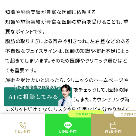
知識や施術実績が豊富な医師に依頼する
知識や施術実績が豊富な医師の施術を受けることも、重
要なポイントです。
脂肪の取りすぎによる凹みや引きつれ、左右差などのある
不自然なフェイスラインは、医師の知識や技術不足によっ
て起きてしまいます。そのため医師やクリニック選びはと
ても重要です。
施術を受けたいと思ったら、クリニックのホームページや
症例写真、医師個人のSNSなどをチェックして、医師の経
歴や症例数などを確認しましょう。また、カウンセリング時
にメリットだけでなく、リスクや副作用なども分かりやすく
ご相談はこちら
ご予約は
説明してくれる医師の方が望ましいでしょう。
医師の知識や経験は、前述した原因に応じた施術を提案
TEL予約
LINE予約
WEB予約