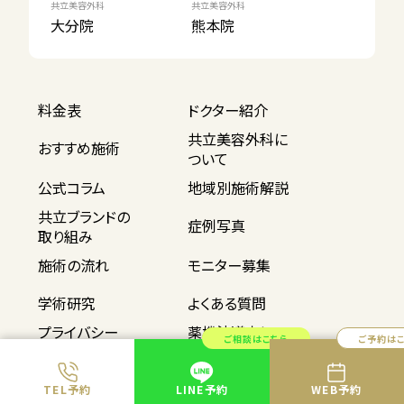
共立美容外科
共立美容外科
大分院
熊本院
料金表
ドクター紹介
共立美容外科に
おすすめ施術
ついて
公式コラム
地域別施術解説
共立ブランドの
症例写真
取り組み
施術の流れ
モニター募集
学術研究
よくある質問
プライバシー
薬機法遵守に
ご相談はこちら
ご予約は
ポリシー
ついて
サイトマップ
採用情報
TEL予約
LINE予約
WEB予約