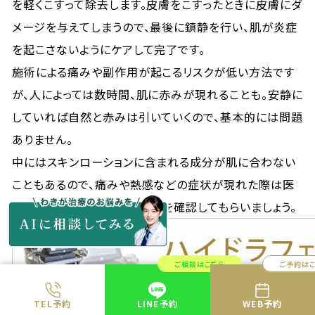
を軽くこすって除去します。皮膚をこすったときに皮膚にダ
メージを与えてしまうので、最後に鎮静を行い、肌が炎症
を起こさないようにケアして完了です。
施術による痛みや副作用が起こるリスクが低い方法です
が、人によっては数時間、肌に赤みが現れることも。安静に
していれば自然と赤みは引いていくので、基本的には問題
ありません。
中にはスキンローションに含まれる成分が肌に合わない
こともあるので、痛みや熱感などの症状が現れた際は医
師に相談して施術箇所の状態を確認してもらいましょう。
ご相談はこちら
ご予約は
TEL予約
LINE予約
WEB予約