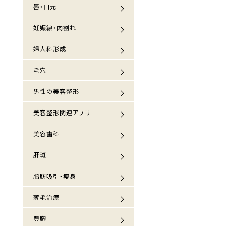
唇・口元
妊娠線・肉割れ
婦人科形成
毛穴
男性の美容整形
美容整形関連アプリ
美容歯科
肝斑
脂肪吸引・痩身
薄毛治療
豊胸