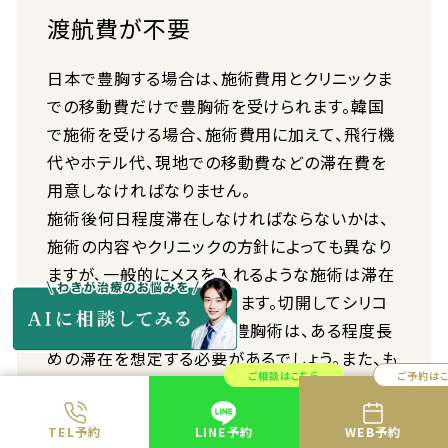
渡航費が不要
日本で豊胸する場合は、施術費用とクリニックま
での移動費だけで豊胸術を受けられます。韓国
で施術を受ける場合、施術費用に加えて、飛行機
代やホテル代、現地での移動費などの滞在費を
用意しなければなりません。
施術後何日程度滞在しなければならないかは、
施術の内容やクリニックの方針によっても異なり
ますが、一般的にメスを入れるような施術は滞在
日数が長くなる傾向にあります。切開してシリコ
ンバッグを入れるバッグ式豊胸術は、ある程度長
めの滞在を想定する必要があるでしょう。また、も
ご相談はこちら
ご予約は
しトラブルが起きた場合は帰りの飛行機を取り直
したり、滞在日数を伸ばしたりしなければならな
TEL予約
LINE予約
WEB予約
い可能性も出てきます。