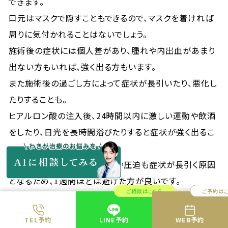
できます。
口元はマスクで隠すこともできるので、マスクを着ければ
周りに気付かれることはないでしょう。
施術後の症状には個人差があり、腫れや内出血があまり
出ない方もいれば、強く出る方もいます。
また施術後の過ごし方によって症状が長引いたり、悪化し
たりすることも。
ヒアルロン酸の注入後、24時間以内に激しい運動や飲酒
をしたり、日光を長時間浴びたりすると症状が強く出るこ
とがあります。
他にも注入箇所のマッサージや圧迫も症状が長引く原因
となるため、1週間ほどは避けた方が良いです。
ご相談はこちら
ご予約は
施術後の注意点については医師から説明があるので、指
示に従って過ごすようにしましょう。
TEL予約
LINE予約
WEB予約