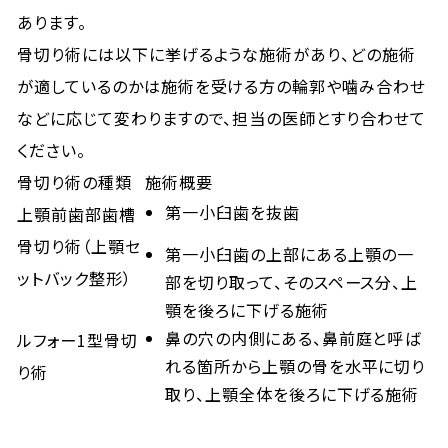
あります。
骨切り術には以下に挙げるような施術があり、どの施術
が適しているのかは施術を受ける方の輪郭や噛み合わせ
などに応じて変わりますので、担当の医師とすり合わせて
ください。
骨切り術の種類
施術概要
第一小臼歯を抜歯
上顎前歯部歯槽
骨切り術（上顎セ
第一小臼歯の上部にある上顎の一
ットバック整形）
部を切り取って、そのスペース分、上
顎を後ろに下げる施術
鼻の穴の内側にある、鼻前庭と呼ば
ルフォー1型骨切
れる箇所から上顎の骨を水平に切り
り術
取り、上顎全体を後ろに下げる施術