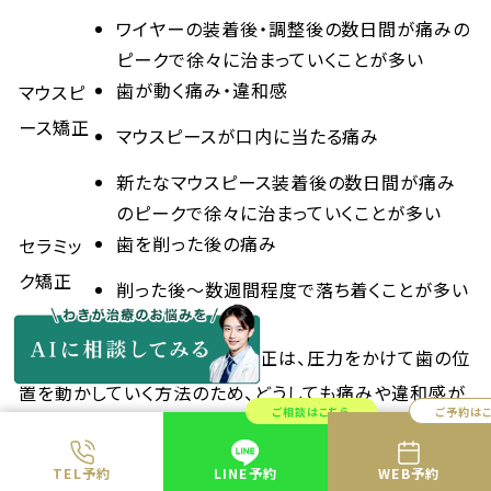
ワイヤーの装着後・調整後の数日間が痛みの
ピークで徐々に治まっていくことが多い
歯が動く痛み・違和感
マウスピ
ース矯正
マウスピースが口内に当たる痛み
新たなマウスピース装着後の数日間が痛み
のピークで徐々に治まっていくことが多い
歯を削った後の痛み
セラミッ
ク矯正
削った後～数週間程度で落ち着くことが多い
ワイヤー矯正とマウスピース矯正は、圧力をかけて歯の位
置を動かしていく方法のため、どうしても痛みや違和感が
ご相談はこちら
ご予約は
生じやすいです。ただしブラケットやマウスピースなどが口
内に当たってしまう場合は、装着しつづけると出血したり
TEL予約
LINE予約
WEB予約