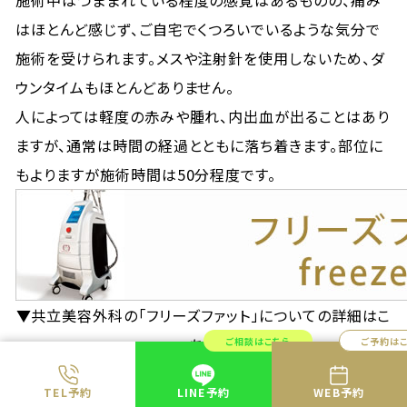
施術中はつままれている程度の感覚はあるものの、痛み
はほとんど感じず、ご自宅でくつろいでいるような気分で
施術を受けられます。メスや注射針を使用しないため、ダ
ウンタイムもほとんどありません。
人によっては軽度の赤みや腫れ、内出血が出ることはあり
ますが、通常は時間の経過とともに落ち着きます。部位に
もよりますが施術時間は50分程度です。
▼共立美容外科の「フリーズファット」についての詳細はこ
ちら
ご相談はこちら
ご予約は
TEL予約
LINE予約
WEB予約
ゼニカル・サノレックス