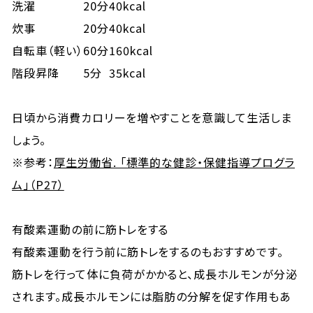
洗濯
20分
40kcal
炊事
20分
40kcal
自転車（軽い）
60分
160kcal
階段昇降
5分
35kcal
日頃から消費カロリーを増やすことを意識して生活しま
しょう。
※参考：
厚生労働省. 「標準的な健診・保健指導プログラ
ム」（P27）
有酸素運動の前に筋トレをする
有酸素運動を行う前に筋トレをするのもおすすめです。
筋トレを行って体に負荷がかかると、成長ホルモンが分泌
されます。成長ホルモンには脂肪の分解を促す作用もあ