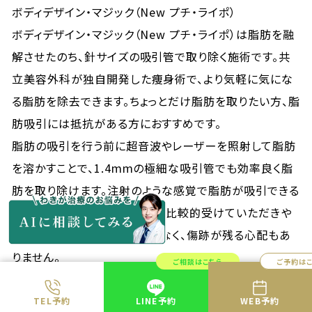
ボディデザイン・マジック（New プチ・ライポ）
ボディデザイン・マジック（New プチ・ライポ）は脂肪を融
解させたのち、針サイズの吸引管で取り除く施術です。共
立美容外科が独自開発した痩身術で、より気軽に気にな
る脂肪を除去できます。ちょっとだけ脂肪を取りたい方、脂
肪吸引には抵抗がある方におすすめです。
脂肪の吸引を行う前に超音波やレーザーを照射して脂肪
を溶かすことで、1.4mmの極細な吸引管でも効率良く脂
肪を取り除けます。注射のような感覚で脂肪が吸引できる
ので、痛みに不安がある方でも比較的受けていただきや
すいでしょう。体への負担は少なく、傷跡が残る心配もあ
りません。
ご相談はこちら
ご予約は
施術時間が20〜30分程度と短いのもボディデザイン・マ
ジックの特長です。施術後も痛みはなく、制限もほとんど
TEL予約
LINE予約
WEB予約