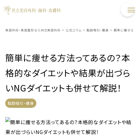
美容外科・美容整形なら共立美容外科
>
公式コラム
>
脂肪吸引・痩身
>
簡単に痩せる方
簡単に痩せる方法ってあるの？本
格的なダイエットや結果が出づら
いNGダイエットも併せて解説！
脂肪吸引・痩身