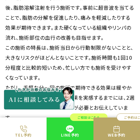
後、脂肪溶解注射を行う施術です。事前に超音波を当てる
ことで、脂肪の分解を促進したり、痛みを軽減したりする
効果が期待できます。また硬くなっている組織やリンパの
流れ、施術部位の血行の改善も目指せます。
この施術の特長は、施術当日から行動制限がないことと、
大きなリスクがほどんとないことです。施術時間も1回10
分程度と比較的短いため、忙しい方でも施術を受けやす
くなっています。
ただし、手軽な分一回の施術で期待できる効果は緩やか
です。共立美容外科の場合、効果を実感するまでには、2週
間おきに少なくとも3回の施術が必要とお伝えしていま
す。
ご相談はこちら
ご予約は
▼共立美容外科の「超音波メソセラピー/脂肪融解注射」
TEL予約
LINE予約
WEB予約
についての詳細はこちら