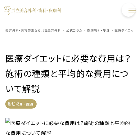
美容外科・美容整形なら共立美容外科
>
公式コラム
>
脂肪吸引・痩身
>
医療ダイエット
医療ダイエットに必要な費用は？
施術の種類と平均的な費用につ
いて解説
脂肪吸引・痩身