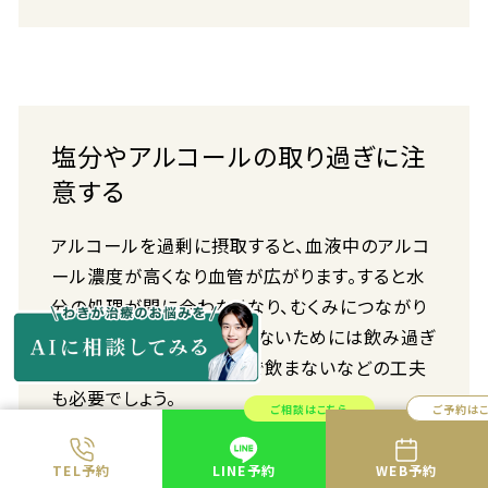
塩分やアルコールの取り過ぎに注
意する
アルコールを過剰に摂取すると、血液中のアルコ
ール濃度が高くなり血管が広がります。すると水
分の処理が間に合わなくなり、むくみにつながり
ます。下膨れ顔を目立たせないためには飲み過ぎ
に注意する、あまり遅くまで飲まないなどの工夫
も必要でしょう。
ご相談はこちら
ご予約は
また塩分を取り過ぎると体の中に水分がたまりや
すくなります。外食での食事やスナック菓子など
TEL予約
LINE予約
WEB予約