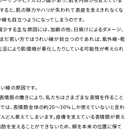
ラーゲンやヒアルロン酸があり、肌を内側から支えていま
少すると、肌の弾力やハリが失われて表皮を支えきれなくな
い線も目立つようになってしまうのです。
減少する主な原因には、加齢の他、日焼けによるダメージ、
。まだ若い方でほうれい線が目立つのであれば、紫外線・乾
生活により肌環境が悪化したりしている可能性が考えられ
い線の原因です。
表情筋の働きにより、私たちはさまざまな表情を作ること
では、表情筋全体の約20〜30％しか使えていないと言わ
どんどん衰えてしまいます。皮膚を支えている表情筋が衰え
脂肪を支えることができないため、頬を本来の位置に保て