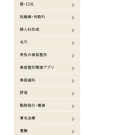
唇・口元
妊娠線・肉割れ
婦人科形成
毛穴
男性の美容整形
美容整形関連アプリ
美容歯科
肝斑
脂肪吸引・痩身
薄毛治療
豊胸