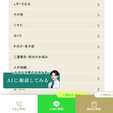
しわ・たるみ
その他
ニキビ
ほくろ
わきが・多汗症
二重整形・目元のお悩み
人中短縮
医療脱毛
唇・口元
ご相談はこちら
ご予約は
妊娠線・肉割れ
TEL予約
LINE予約
WEB予約
婦人科形成