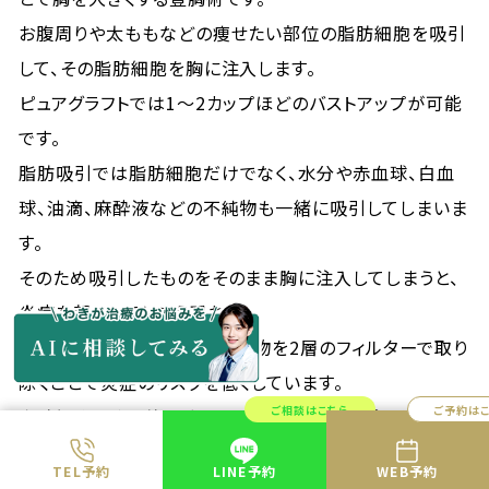
お腹周りや太ももなどの痩せたい部位の脂肪細胞を吸引
して、その脂肪細胞を胸に注入します。
ピュアグラフトでは1～2カップほどのバストアップが可能
です。
脂肪吸引では脂肪細胞だけでなく、水分や赤血球、白血
球、油滴、麻酔液などの不純物も一緒に吸引してしまいま
す。
そのため吸引したものをそのまま胸に注入してしまうと、
炎症を起こしてしまう恐れも。
ピュアグラフトはそれらの不純物を2層のフィルターで取り
除くことで炎症のリスクを低くしています。
ご相談はこちら
ご予約は
脂肪細胞を胸に注入すると、全てがそのまま残るわけで
はなく、一部は体に吸収されます。
TEL予約
LINE予約
WEB予約
ピュアグラフトの1年後の定着率は約70％です。