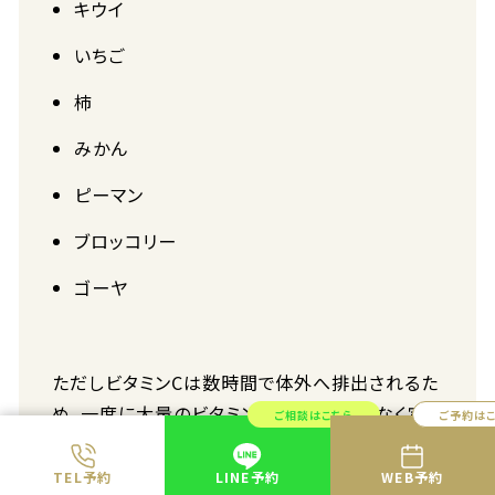
キウイ
いちご
柿
みかん
ピーマン
ブロッコリー
ゴーヤ
ただしビタミンCは数時間で体外へ排出されるた
め、一度に大量のビタミンCを取るのではなく定
ご相談はこちら
ご予約は
期的に摂取するのがおすすめです。さらには水に
溶けやすい成分であるため、調理方法に注意しま
TEL予約
LINE予約
WEB予約