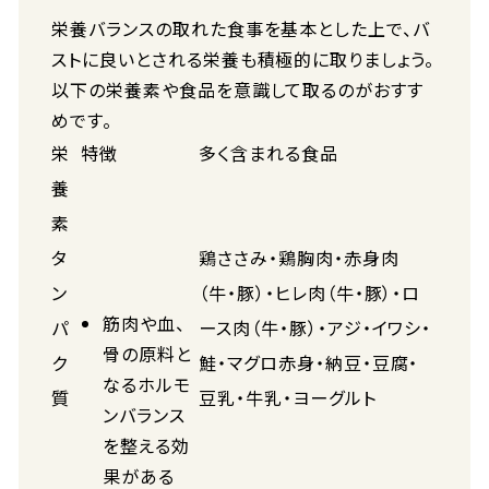
栄養バランスの取れた食事を基本とした上で、バ
ストに良いとされる栄養も積極的に取りましょう。
以下の栄養素や食品を意識して取るのがおすす
めです。
栄
特徴
多く含まれる食品
養
素
タ
鶏ささみ・鶏胸肉・赤身肉
ン
（牛・豚）・ヒレ肉（牛・豚）・ロ
筋肉や血、
パ
ース肉（牛・豚）・アジ・イワシ・
骨の原料と
ク
鮭・マグロ赤身・納豆・豆腐・
なるホルモ
質
豆乳・牛乳・ヨーグルト
ンバランス
を整える効
果がある