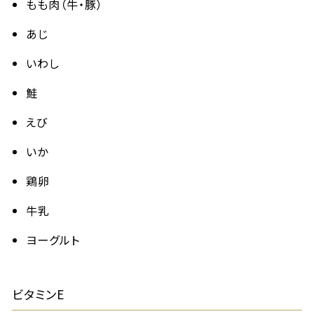
もも肉（牛・豚）
あじ
いわし
鮭
えび
いか
鶏卵
牛乳
ヨーグルト
ビタミンE